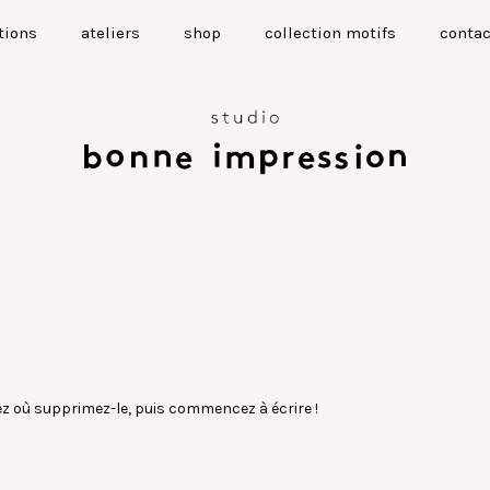
tions
ateliers
shop
collection motifs
contac
ez où supprimez-le, puis commencez à écrire !