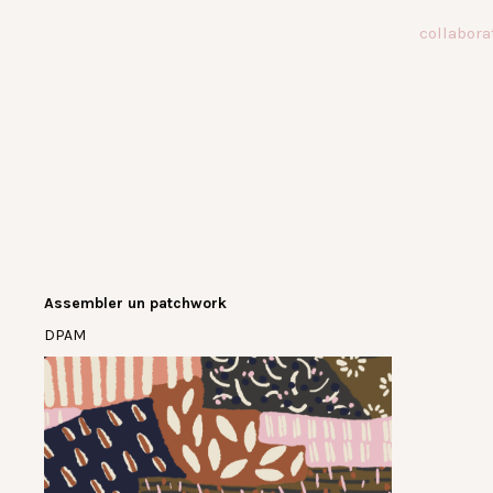
Aller
collabora
au
contenu
Assembler un patchwork
DPAM