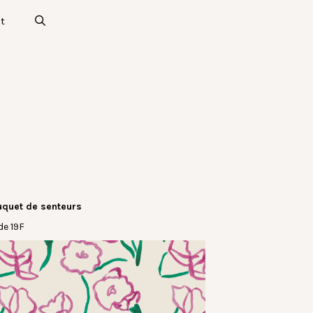
t
uquet de senteurs
e 19F