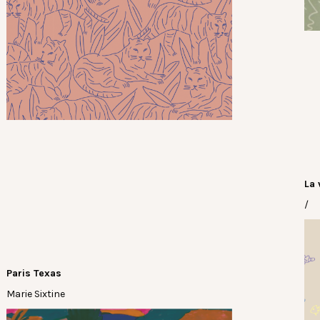
La 
/
Paris Texas
Marie Sixtine