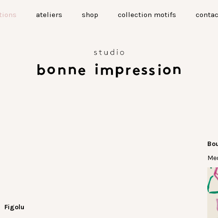
tions
ateliers
shop
collection motifs
contac
Bo
Med
Figolu